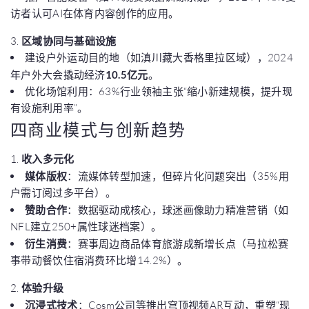
访者认可AI在体育内容创作的应用。
3.
区域协同与基础设施
建设户外运动目的地（如滇川藏大香格里拉区域），2024
年户外大会撬动经济
10.5亿元
。
优化场馆利用：63%行业领袖主张“缩小新建规模，提升现
有设施利用率”。
四商业模式与创新趋势
1.
收入多元化
媒体版权
：流媒体转型加速，但碎片化问题突出（35%用
户需订阅过多平台）。
赞助合作
：数据驱动成核心，球迷画像助力精准营销（如
NFL建立250+属性球迷档案）。
衍生消费
：赛事周边商品体育旅游成新增长点（马拉松赛
事带动餐饮住宿消费环比增14.2%）。
2.
体验升级
沉浸式技术
：Cosm公司等推出穹顶视频AR互动，重塑“现