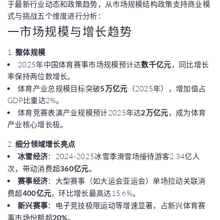
于最新行业动态和政策趋势，从市场规模结构政策支持商业模
式与挑战五个维度进行分析：
一市场规模与增长趋势
1.
整体规模
2025年中国体育赛事市场规模预计达
数千亿元
，同比增长
率保持两位数增长。
体育产业总规模目标突破
5万亿元
（2025年），增加值占
GDP比重达2%。
体育竞赛表演产业规模预计2025年达
2万亿元
，成为体育
产业核心增长极。
2.
细分领域增长亮点
冰雪经济
：2024-2025冰雪季滑雪场接待游客2.34亿人
次，带动消费超
360亿元
。
赛事经济
：大型赛事（如大运会亚运会）单场拉动关联消
费超
400亿元
，环比增长最高达15.6%。
新兴赛事
：电子竞技极限运动等增速显著，占新兴体育赛
事市场份额超
20%
。