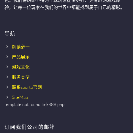
色。我们将始终坚持为全球玩家提供更好、更有趣的游戏体
验，让每一位玩家在我们的世界中都能找到属于自己的精彩。
导航
解读必一
产品展示
游戏文化
服务类型
联系sportb官网
SiteMap
template not found:link888.php
订阅我们公司的邮箱