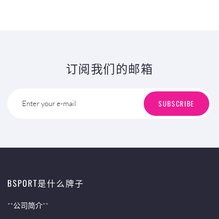
订阅我们的邮箱
SUBSCRIBE
Enter your e-mail
BSPORT是什么牌子
**公司简介**