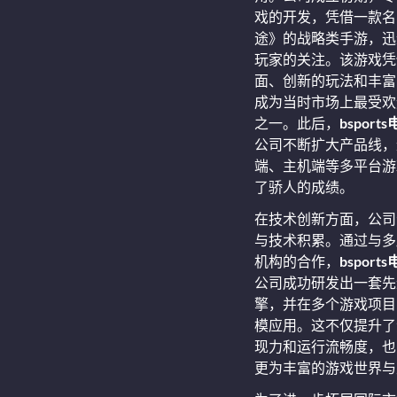
戏的开发，凭借一款名
途》的战略类手游，迅
玩家的关注。该游戏凭
面、创新的玩法和丰富
成为当时市场上最受欢
之一。此后，
bspor
公司不断扩大产品线，
端、主机端等多平台游
了骄人的成绩。
在技术创新方面，公司
与技术积累。通过与多
机构的合作，
bspor
公司成功研发出一套先
擎，并在多个游戏项目
模应用。这不仅提升了
现力和运行流畅度，也
更为丰富的游戏世界与