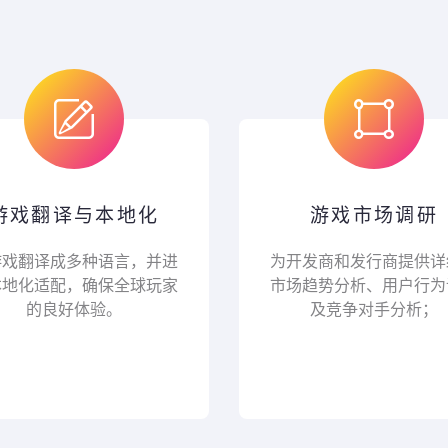
游戏翻译与本地化
游戏市场调研
游戏翻译成多种语言，并进
为开发商和发行商提供详
本地化适配，确保全球玩家
市场趋势分析、用户行为
的良好体验。
及竞争对手分析；