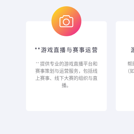
**游戏直播与赛事运营
** 提供专业的游戏直播平台和
帮
赛事策划与运营服务，包括线
（
上赛事、线下大赛的组织与直
播。