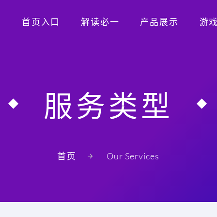
首页入口
解读必一
产品展示
游
服务类型
首页
Our Services