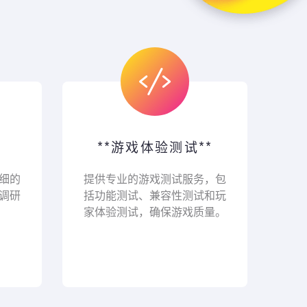
**游戏体验测试**
细的
提供专业的游戏测试服务，包
调研
括功能测试、兼容性测试和玩
家体验测试，确保游戏质量。