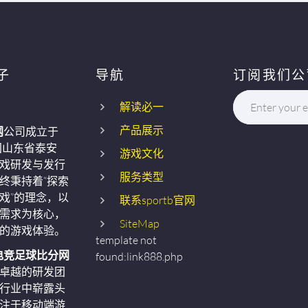
子
导航
订阅我们公
解读必一
Enter your e
产品展示
网
公司成立于
国山东省泰安
游戏文化
戏研发与发行
服务类型
终秉持着“探索
戏”的理念，以
联系sportb官网
需求为核心，
SiteMap
的游戏体验。
template not
ts电竞足球比分网
found:link888.php
卓越的研发团
行业中崭露头
注于移动端游