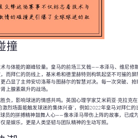
碰撞
术与体能的巅峰较量。皇马的前场三叉戟——本泽马、维尼修
攻，而拜仁的防线上，基米希和德里赫特则构筑起坚不可摧的屏
，更凸显了主帅安切洛蒂与图赫尔的智慧对决。每一次突破、抢
为肾上腺素飙升的战场。
胜负，影响球迷的情感共鸣。英国心理学家艾米莉亚·克拉克
的激烈场面能触发球迷的集体兴奋”，例如2022年皇马对拜仁
，球员的拼搏精神鼓舞人心——像本泽马带伤上阵的故事，已成
不仅是娱乐，更是人类坚韧与团队精神的生动写照。