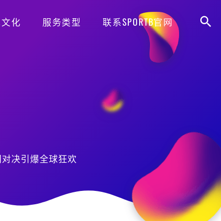
戏文化
服务类型
联系SPORTB官网
门对决引爆全球狂欢