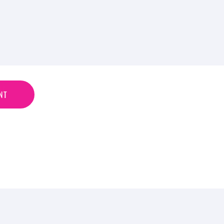
N
T
NT