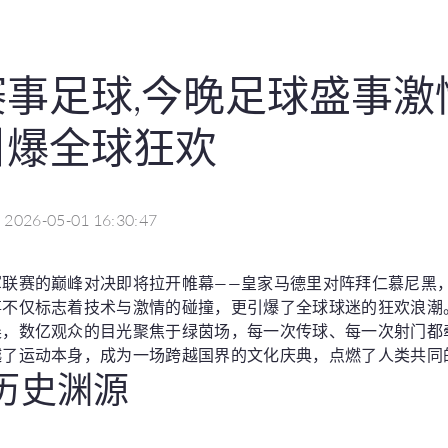
事足球,今晚足球盛事激
引爆全球狂欢
2026-05-01 16:30:47
军联赛的巅峰对决即将拉开帷幕——皇家马德里对阵拜仁慕尼黑
事不仅标志着技术与激情的碰撞，更引爆了全球球迷的狂欢浪潮
晨，数亿观众的目光聚焦于绿茵场，每一次传球、每一次射门都
越了运动本身，成为一场跨越国界的文化庆典，点燃了人类共同
历史渊源