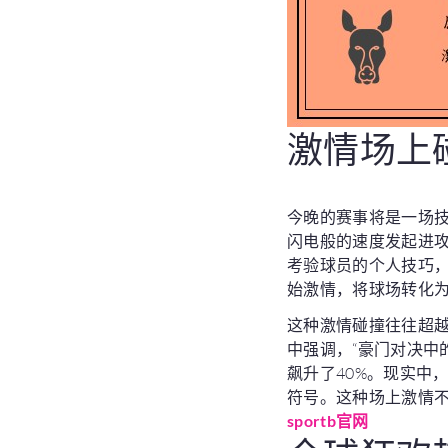
激情场上
今晚的赛事将是一场技
闪电般的速度发起进
考验球员的个人技巧
始激情，将球场转化
这种激情碰撞往往超越
中强调，“豪门对决中
飙升了40%。现实中
符号。这种场上激情
sportb官网