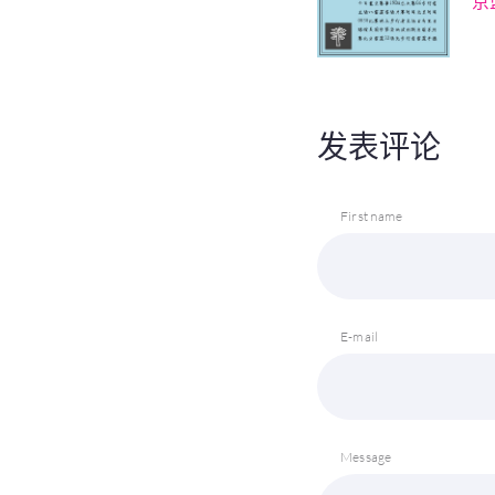
京
发表评论
First name
E-mail
Message