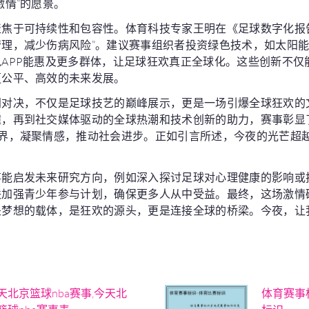
激情”的愿景。
焦于可持续性和包容性。体育科技专家王明在《足球数字化报告
理，减少伤病风险”。建议赛事组织者投资绿色技术，如太阳
APP能惠及更多群体，让足球狂欢真正全球化。这些创新不仅
更公平、高效的未来发展。
门对决，不仅是足球技艺的巅峰展示，更是一场引爆全球狂欢的
撞，再到社交媒体驱动的全球热潮和技术创新的助力，赛事彰显
国界，凝聚情感，推动社会进步。正如引言所述，今夜的光芒超
事能启发未来研究方向，例如深入探讨足球对心理健康的影响或
联加强青少年参与计划，确保更多人从中受益。最终，这场激情
是梦想的载体，是狂欢的源头，更是连接全球的桥梁。今夜，让
天北京篮球nba赛事,今天北
体育赛事