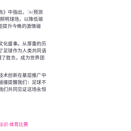
》中指出，“AI预测
能照明球场，以降低碳
能提升今晚的激情碰
文化盛事。从厚重的历
了足球作为人类共同语
越了胜负，成为世界团
技术创新在基层推广中
碰撞提醒我们：足球不
我们共同见证这场永恒
标识-体育比赛